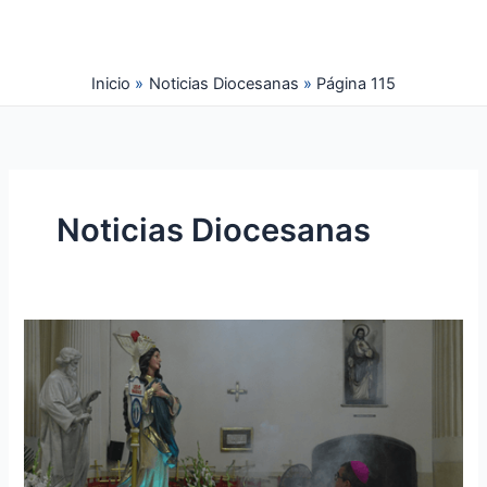
Ir
al
contenido
Inicio
Noticias Diocesanas
Página 115
Noticias Diocesanas
Clausura
del
mes
mariano
en
la