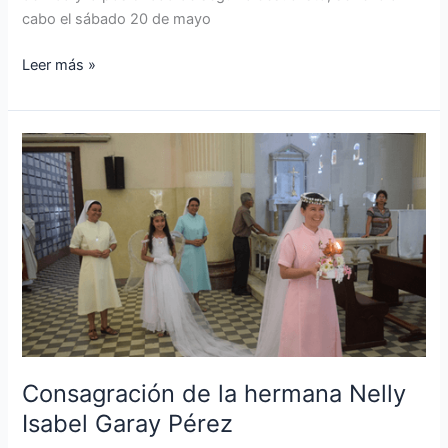
cabo el sábado 20 de mayo
Leer más »
Consagración
de
la
hermana
Nelly
Isabel
Garay
Pérez
Consagración de la hermana Nelly
Isabel Garay Pérez