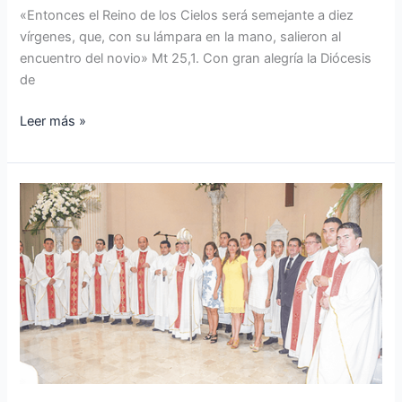
«Entonces el Reino de los Cielos será semejante a diez
vírgenes, que, con su lámpara en la mano, salieron al
encuentro del novio» Mt 25,1. Con gran alegría la Diócesis
de
Leer más »
Diócesis
de
Cúcuta
felicita
a
los
maestros