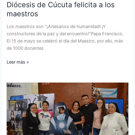
Diócesis de Cúcuta felicita a los
maestros
Los maestros son “¡Artesanos de humanidad! ¡Y
constructores de la paz y del encuentro!”Papa Francisco.
El 15 de mayo se celebró el día del Maestro, por ello, más
de 1000 docentes
Leer más »
Semana
vocacional
en
la
Diócesis
de
Cúcuta: