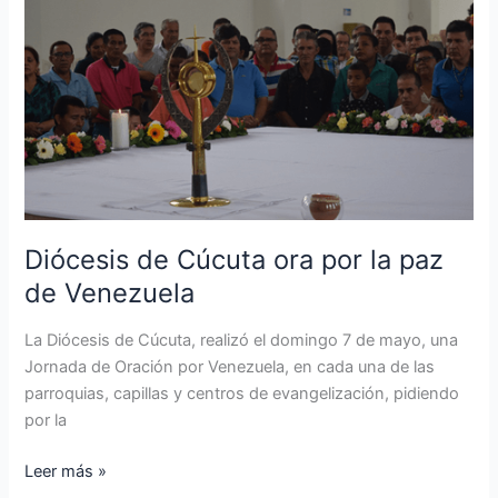
de
Cúcuta
ora
por
la
paz
de
Venezuela
Diócesis de Cúcuta ora por la paz
de Venezuela
La Diócesis de Cúcuta, realizó el domingo 7 de mayo, una
Jornada de Oración por Venezuela, en cada una de las
parroquias, capillas y centros de evangelización, pidiendo
por la
Leer más »