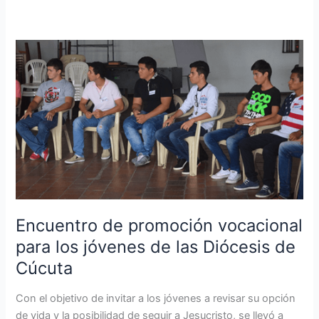
Encuentro
de
promoción
vocacional
para
los
jóvenes
de
las
Diócesis
de
Encuentro de promoción vocacional
Cúcuta
para los jóvenes de las Diócesis de
Cúcuta
Con el objetivo de invitar a los jóvenes a revisar su opción
de vida y la posibilidad de seguir a Jesucristo, se llevó a