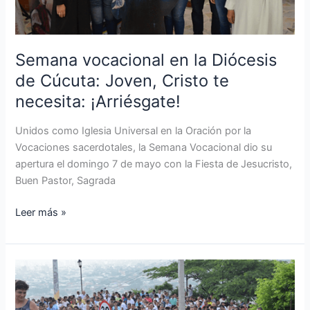
Joven,
Cristo
te
necesita:
Semana vocacional en la Diócesis
¡Arriésgate!
de Cúcuta: Joven, Cristo te
necesita: ¡Arriésgate!
Unidos como Iglesia Universal en la Oración por la
Vocaciones sacerdotales, la Semana Vocacional dio su
apertura el domingo 7 de mayo con la Fiesta de Jesucristo,
Buen Pastor, Sagrada
Leer más »
Peregrinación
al
santuario