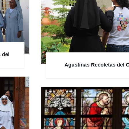
 del
d
Agustinas Recoletas del 