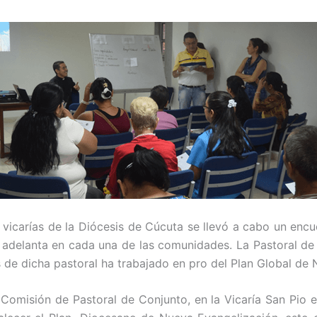
vicarías de la Diócesis de Cúcuta se llevó a cabo un encu
se adelanta en cada una de las comunidades. La Pastoral d
 de dicha pastoral ha trabajado en pro del Plan Global de 
 Comisión de Pastoral de Conjunto, en la Vicaría San Pio e