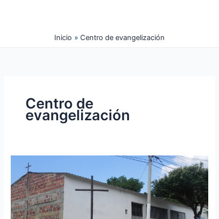
Ir
al
contenido
Inicio
Centro de evangelización
Centro de
evangelización
San
Marcos