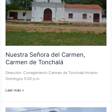
Carmen
de
Tonchalá
Nuestra Señora del Carmen,
Carmen de Tonchalá
Dirección: Corregimiento Carmen de Tonchalá Horario:
Domingos 5:00 p.m.
Leer más »
Nuestra