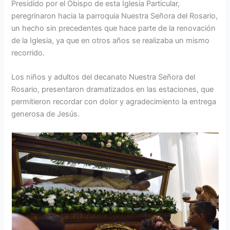
Presidido por el Obispo de esta Iglesia Particular,
peregrinaron hacia la parroquia Nuestra Señora del Rosario,
un hecho sin precedentes que hace parte de la renovación
de la Iglesia, ya que en otros años se realizaba un mismo
recorrido.
Los niños y adultos del decanato Nuestra Señora del
Rosario, presentaron dramatizados en las estaciones, que
permitieron recordar con dolor y agradecimiento la entrega
generosa de Jesús.