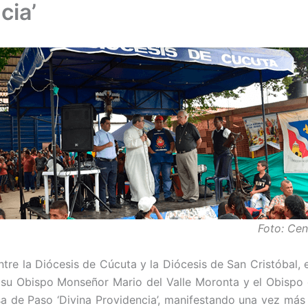
cia’
Foto: Ce
re la Diócesis de Cúcuta y la Diócesis de San Cristóbal, 
n su Obispo Monseñor Mario del Valle Moronta y el Obispo
 de Paso ‘Divina Providencia’, manifestando una vez más q