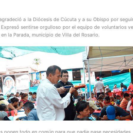
 agradeció a la Diócesis de Cúcuta y a su Obispo por segu
 Expresó sentirse orgulloso por el equipo de voluntarios 
n la Parada, municipio de Villa del Rosario.
s ponen todo en común para que nadie pase necesidades, b