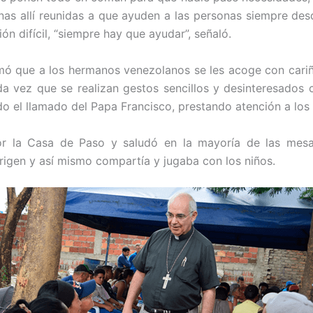
onas allí reunidas a que ayuden a las personas siempre des
n difícil, “siempre hay que ayudar”, señaló.
mó que a los hermanos venezolanos se les acoge con cariño
cada vez que se realizan gestos sencillos y desinteresados
 el llamado del Papa Francisco, prestando atención a los
 la Casa de Paso y saludó en la mayoría de las mesa
rigen y así mismo compartía y jugaba con los niños.