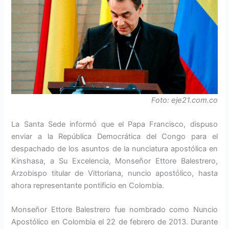
Foto: eje21.com.co
La Santa Sede informó que el Papa Francisco, dispuso
enviar a la República Democrática del Congo para el
despachado de los asuntos de la nunciatura apostólica en
Kinshasa, a Su Excelencia, Monseñor Ettore Balestrero,
Arzobispo titular de Vittoriana, nuncio apostólico, hasta
ahora representante pontificio en Colombia.
Monseñor Ettore Balestrero fue nombrado como Nuncio
Apostólico en Colombia el 22 de febrero de 2013. Durante