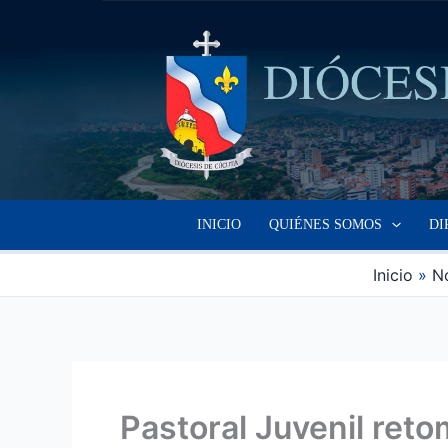
Ir
al
contenido
INICIO
QUIÉNES SOMOS
DI
Inicio
No
Pastoral Juvenil ret