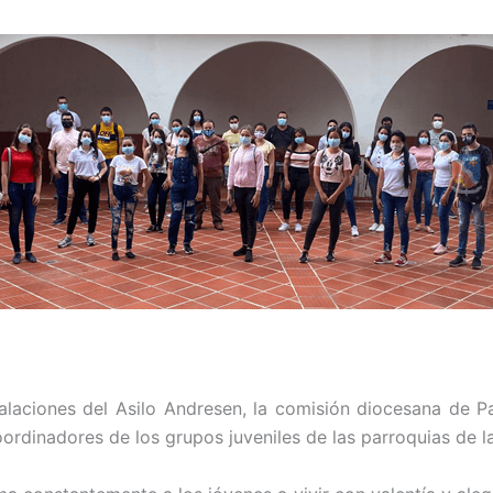
laciones del Asilo Andresen, la comisión diocesana de Pas
oordinadores de los grupos juveniles de las parroquias de l