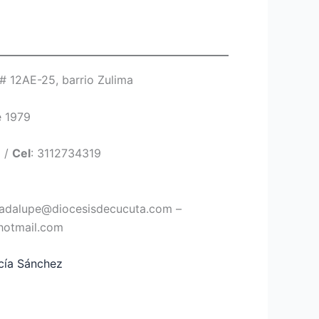
 # 12AE-25, barrio Zulima
e 1979
 /
Cel
: 3112734319
uadalupe@diocesisdecucuta.com –
hotmail.com
cía Sánchez