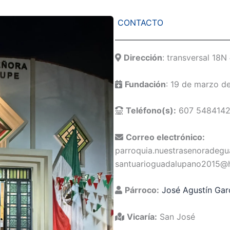
CONTACTO
Dirección
: transversal 18N
Fundación
: 19 de marzo d
Teléfono(s):
607 5484142
Correo electrónico:
parroquia.nuestrasenoradeg
santuarioguadalupano2015@
Párroco:
José Agustín Gar
Vicaría:
San José