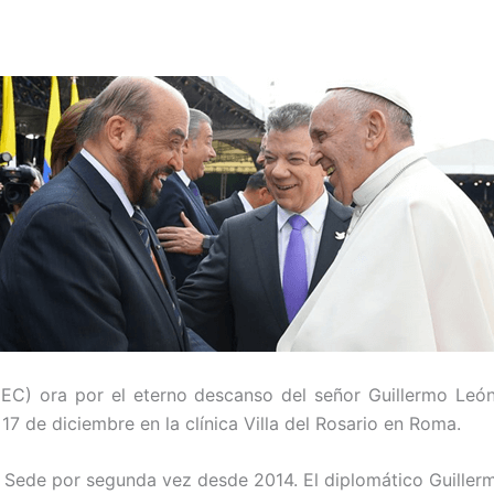
EC) ora por el eterno descanso del señor Guillermo Le
17 de diciembre en la clínica Villa del Rosario en Roma.
 Sede por segunda vez desde 2014. El diplomático Guiller