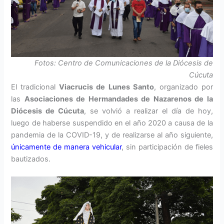
Fotos: Centro de Comunicaciones de la Diócesis de
Cúcuta
El tradicional
Viacrucis de Lunes Santo
, organizado por
las
Asociaciones de Hermandades de Nazarenos de la
Diócesis de Cúcuta
, se volvió a realizar el día de hoy,
luego de haberse suspendido en el año 2020 a causa de la
pandemia de la COVID-19, y de realizarse al año siguiente,
únicamente de manera vehicular
, sin participación de fieles
bautizados.