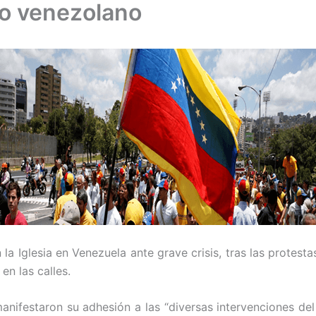
lo venezolano
a Iglesia en Venezuela ante grave crisis, tras las protest
n las calles.
anifestaron su adhesión a las “diversas intervenciones del