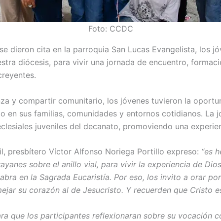
Foto: CCDC
se dieron cita en la parroquia San Lucas Evan­gelista, los 
estra diócesis, para vivir una jornada de encuentro, formaci
cre­yentes.
a y compartir comunitario, los jóvenes tuvieron la oportun
o en sus familias, comuni­dades y entornos cotidianos. La j
lesiales juveniles del de­canato, promoviendo una experien­
l, presbítero Víctor Alfonso Noriega Portillo expreso:
“es h
rayanes sobre el anillo vial, para vivir la experiencia de D
labra en la Sagra­da Eucaristía. Por eso, los invito a orar po
ar su co­razón al de Jesucristo. Y recuerden que Cristo es
ara que los participantes re­flexionaran sobre su vocación 