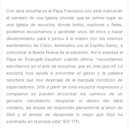
Con esta enseñanza el Papa Fran­cisco nos está marcando
el sendero de una Iglesia sinodal, que en pri­mer lugar es
una Iglesia de escu­cha; donde todos, pastores y fieles,
podemos escucharnos y aprender unos de otros y hacer
discerni­miento para ir juntos a la misión con los mismos
sentimientos de Cristo, iluminados por el Espíritu Santo, a
comunicar la Buena Nue­va de la salvación. Así lo expre­sa el
Papa en ‘Evangelii Gaudium’ cuando afirma:
“necesitamos
ejer­citarnos en el arte de escuchar, que es más que oír. La
escucha nos ayuda a encontrar el gesto y la pa­labra
oportuna que nos desintala de la tranquila condi­ción de
espectadores. Sólo a partir de esta escucha respetuosa y
compasiva se pueden encontrar los cami­nos de un
genuino crecimiento, desper­tar el deseo del ideal
cristiano, las ansias de responder ple­namente al amor de
Dios y el anhelo de desarrollar lo mejor que Dios ha
sembrado en la pro­pia vida”
(EG 171).