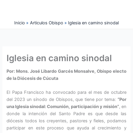
Ir
al
contenido
Inicio
Articulos Obispo
Iglesia en camino sinodal
Iglesia en camino sinodal
Por: Mons. José Libardo Garcés Monsalve, Obispo electo
de la Diócesis de Cúcuta
El Papa Francisco ha convo­cado para el mes de octubre
del 2023 un sínodo de Obis­pos, que tiene por tema:
“Por
una Iglesia sinodal: Comunión, par­ticipación y misión”
, en
donde la intención del Santo Padre es que desde las
diócesis todos los cre­yentes, pastores y fieles, podamos
participar en este proceso que ayu­da al crecimiento y