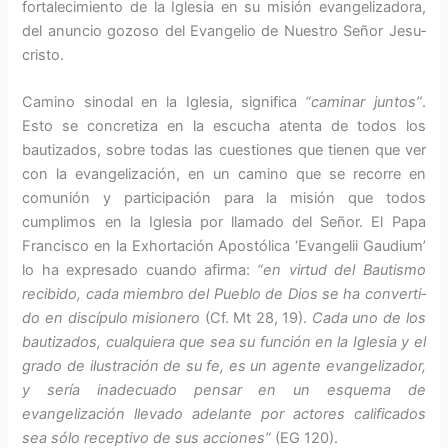
fortalecimiento de la Iglesia en su misión evange­lizadora,
del anuncio gozoso del Evangelio de Nuestro Señor Jesu­
cristo.
Camino sinodal en la Iglesia, sig­nifica
“caminar juntos”
.
Esto se concretiza en la escucha atenta de todos los
bautizados, sobre todas las cuestiones que tienen que ver
con la evangelización, en un ca­mino que se recorre en
comunión y participación para la misión que todos
cumplimos en la Iglesia por llamado del Señor. El Papa
Fran­cisco en la Exhortación Apostólica ‘Evangelii Gaudium’
lo ha expre­sado cuando afirma:
“en virtud del Bautismo
recibido, cada miembro del Pueblo de Dios se ha converti­
do en discípulo misionero
(Cf. Mt 28, 19).
Cada uno de los
bautiza­dos, cualquiera que sea su función en la Iglesia y el
grado de ilustra­ción de su fe, es un agente evange­lizador,
y sería inadecuado pensar en un esquema de
evangelización llevado adelante por actores cali­ficados
sea sólo receptivo de sus accio­nes”
(EG 120).