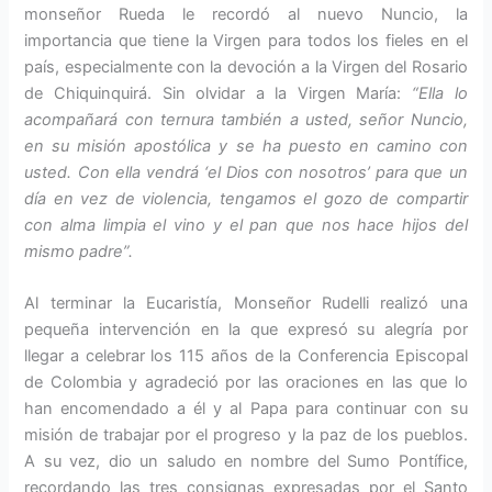
monseñor Rueda le recordó al nuevo Nuncio, la
importancia que tiene la Virgen para todos los fieles en el
país, es­pecialmente con la devoción a la Virgen del Rosario
de Chiquinqui­rá. Sin olvidar a la Virgen María:
“Ella lo
acompañará con ternura también a usted, señor Nuncio,
en su misión apostólica y se ha pues­to en camino con
usted. Con ella vendrá ‘el Dios con nosotros’ para que un
día en vez de violencia, ten­gamos el gozo de compartir
con alma limpia el vino y el pan que nos hace hijos del
mismo padre”.
Al terminar la Eucaristía, Monse­ñor Rudelli realizó una
pequeña intervención en la que expresó su alegría por
llegar a celebrar los 115 años de la Conferencia Episcopal
de Colombia y agrade­ció por las oraciones en las que lo
han enco­mendado a él y al Papa para continuar con su
misión de trabajar por el progreso y la paz de los pueblos.
A su vez, dio un saludo en nom­bre del Sumo Pontífi­ce,
recordando las tres consignas expresadas por el Santo