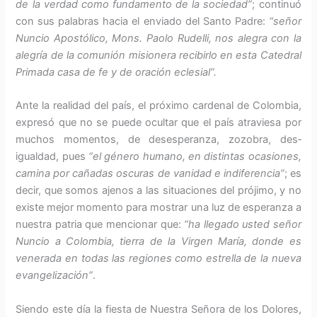
de la verdad como fundamento de la so­ciedad”
; continuó
con sus palabras hacia el enviado del Santo Padre:
“señor
Nuncio Apostólico, Mons. Paolo Rudelli, nos alegra con la
alegría de la comunión misionera recibirlo en esta Catedral
Primada casa de fe y de oración eclesial”.
Ante la realidad del país, el próxi­mo cardenal de Colombia,
expresó que no se puede ocultar que el país atraviesa por
muchos momentos, de desesperanza, zozobra, des­
igualdad, pues
“el género huma­no, en distintas ocasiones,
camina por cañadas oscuras de vanidad e indiferencia”
; es
decir, que somos ajenos a las situaciones del próji­mo, y no
existe mejor momento para mostrar una luz de esperanza a
nuestra patria que men­cionar que:
“ha llega­do usted señor
Nuncio a Colombia, tierra de la Virgen María, donde es
venerada en todas las regiones como es­trella de la nueva
evan­gelización”
.
Siendo este día la fiesta de Nuestra Señora de los Dolores,