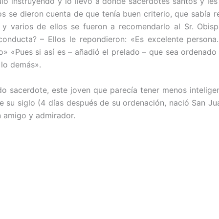
guió instruyendo y lo llevó a donde sacerdotes santos y le
s se dieron cuenta de que tenía buen criterio, que sabía 
y varios de ellos se fueron a recomendarlo al Sr. Obispo
conducta? – Ellos le repondieron: «Es excelente person
» «Pues si así es – añadió el prelado – que sea ordenado 
á lo demás».
o sacerdote, este joven que parecía tener menos inteligen
e su siglo (4 días después de su ordenación, nació San Ju
n amigo y admirador.