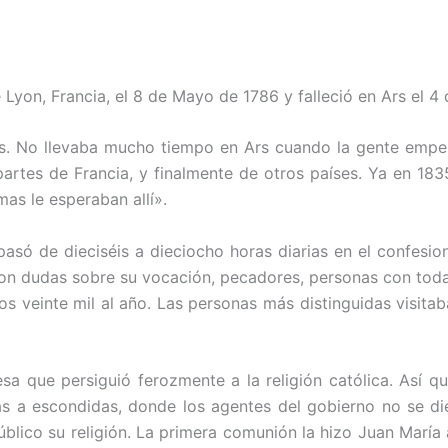
e Lyon, Francia, el 8 de Mayo de 1786 y falleció en Ars el 
mas. No llevaba mucho tiempo en Ars cuando la gente empez
rtes de Francia, y finalmente de otros países. Ya en 1835,
as le esperaban allí».
pasó de dieciséis a dieciocho horas diarias en el confesi
con dudas sobre su vocación, pecadores, personas con toda
s veinte mil al año. Las personas más distinguidas visitaba
sa que persiguió ferozmente a la religión católica. Así qu
as a escondidas, donde los agentes del gobierno no se d
úblico su religión. La primera comunión la hizo Juan María