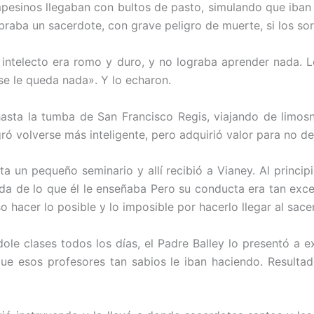
mpesinos llegaban con bultos de pasto, simulando que iban 
lebraba un sacerdote, con grave peligro de muerte, si los so
su intelecto era romo y duro, y no lograba aprender nada
se le queda nada». Y lo echaron.
asta la tumba de San Francisco Regis, viajando de limosn
ró volverse más inteligente, pero adquirió valor para no de
a un pequeño seminario y allí recibió a Vianey. Al princi
 de lo que él le enseñaba Pero su conducta era tan excele
 hacer lo posible y lo imposible por hacerlo llegar al sace
ole clases todos los días, el Padre Balley lo presentó a e
ue esos profesores tan sabios le iban haciendo. Resultad