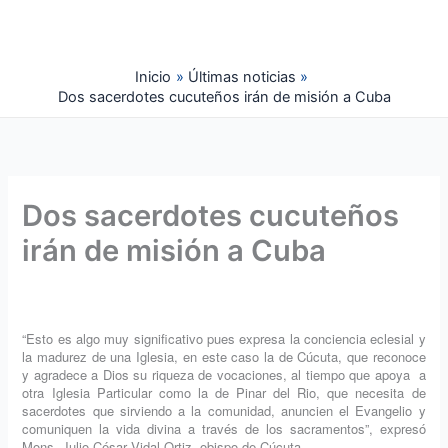
Ir
al
contenido
Inicio
Últimas noticias
Dos sacerdotes cucuteños irán de misión a Cuba
Dos sacerdotes cucuteños
irán de misión a Cuba
“Esto es algo muy significativo pues expresa la conciencia eclesial y
la ma­durez de una Iglesia, en este caso la de Cúcuta, que reconoce
y agradece a Dios su riqueza de vocaciones, al tiempo que apoya a
otra Iglesia Particular como la de Pinar del Rio, que necesita de
sacerdotes que sirviendo a la comunidad, anuncien el Evangelio y
comu­niquen la vida divina a través de los sacramentos”, expresó
Mons. Julio César Vidal Ortiz, obispo de Cúcuta.