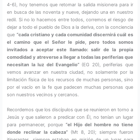
4-6), hoy tenemos que retomar la salida misionera para ir
en busca de las no­venta y nueve, dejando una en nuestro
redil. Si no lo hacemos entre to­dos, corremos el riesgo de
dejar a todo el pue­blo de Dios a la deriva, con la conciencia
que
“cada cristiano y cada comunidad discernirá cuál es
el camino que el Señor le pide, pero todos somos
invitados a aceptar este llamado: salir de la propia
comodidad y atre­verse a llegar a todas las periferias que
necesitan la luz del Evangelio”
(EG 20), periferias que
vemos avan­zar en nuestra ciudad, no solamente por la
limitación física de los recursos de muchas personas, sino
por el vacío en la fe que padecen muchas personas que
son nuestros vecinos y cercanos.
Recordemos que los discípulos que se reunieron en torno a
Jesús y que salie­ron a predicar con Él, no tenían un lu­gar
para permanecer, porque
“el Hijo del hombre no tiene
donde reclinar la cabeza”
(Mt 8, 20); siempre fueron
itinerantes, siempre estaban en mi­sión de un lugar para