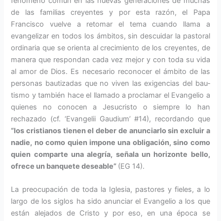
fenómeno común en las nuevas generaciones de mu­chas
de las familias creyentes y por esta razón, el Papa
Francisco vuel­ve a retomar el tema cuando llama a
evangelizar en todos los ámbitos, sin descuidar la pastoral
ordinaria que se orienta al crecimiento de los creyentes, de
manera que respondan cada vez mejor y con toda su vida
al amor de Dios. Es necesario reconocer el ámbito de las
personas bautizadas que no viven las exigencias del bau­
tismo y también hace el llamado a proclamar el Evangelio a
quienes no conocen a Jesucristo o siempre lo han
rechazado (cf. ‘Evangelii Gaudium’ #14), recordando que
“los cristia­nos tienen el deber de anunciarlo sin excluir a
nadie, no como quien impone una obligación, sino como
quien comparte una alegría, señala un horizonte bello,
ofrece un ban­quete deseable”
(EG 14).
La preocupación de toda la Iglesia, pastores y fieles, a lo
largo de los si­glos ha sido anunciar el Evangelio a los que
están alejados de Cristo y por eso, en una época se