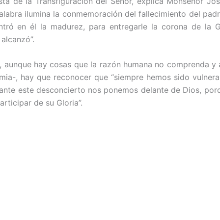
esta de la Transfiguración del Señor, explica Monseñor Jo
Palabra ilumina la conmemoración del fallecimiento del pad
tró en él la madurez, para entregarle la corona de la 
alcanzó”.
e, aunque hay cosas que la razón humana no comprenda y a
mia-, hay que reconocer que “siempre hemos sido vulnera
ro ante este desconcierto nos ponemos delante de Dios, por
rticipar de su Gloria”.