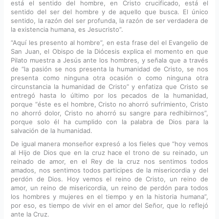
está el sentido del hombre, en Cristo crucificado, está el
sentido del ser del hombre y de aquello que busca. El único
sentido, la razón del ser profunda, la razón de ser verdadera de
la existencia humana, es Jesucristo”.
“Aquí les presento al hombre”, en esta frase del el Evangelio de
San Juan, el Obispo de la Diócesis explica el momento en que
Pilato muestra a Jesús ante los hombres, y señala que a través
de “la pasión se nos presenta la humanidad de Cristo, se nos
presenta como ninguna otra ocasión o como ninguna otra
circunstancia la humanidad de Cristo” y enfatiza que Cristo se
entregó hasta lo último por los pecados de la humanidad,
porque “éste es el hombre, Cristo no ahorró sufrimiento, Cristo
no ahorró dolor, Cristo no ahorró su sangre para redhibirnos”,
porque solo él ha cumplido con la palabra de Dios para la
salvación de la humanidad.
De igual manera monseñor expresó a los fieles que “hoy vemos
al Hijo de Dios que en la cruz hace el trono de su reinado, un
reinado de amor, en el Rey de la cruz nos sentimos todos
amados, nos sentimos todos participes de la misericordia y del
perdón de Dios. Hoy vemos el reino de Cristo, un reino de
amor, un reino de misericordia, un reino de perdón para todos
los hombres y mujeres en el tiempo y en la historia humana”,
por eso, es tiempo de vivir en el amor del Señor, que lo reflejó
ante la Cruz.