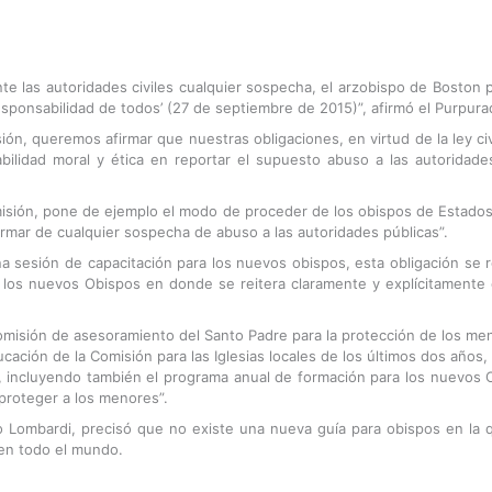
te las autoridades civiles cualquier sospecha, el arzobispo de Boston pre
 responsabilidad de todos’ (27 de septiembre de 2015)”, afirmó el Purp
ión, queremos afirmar que nuestras obligaciones, en virtud de la ley ci
bilidad moral y ética en reportar el supuesto abuso a las autoridade
misión, pone de ejemplo el modo de proceder de los obispos de Estados 
ormar de cualquier sospecha de abuso a las autoridades públicas”.
 sesión de capacitación para los nuevos obispos, esta obligación se 
os nuevos Obispos en donde se reitera claramente y explícitamente es
misión de asesoramiento del Santo Padre para la protección de los m
ducación de la Comisión para las Iglesias locales de los últimos dos años
 incluyendo también el programa anual de formación para los nuevos Ob
 proteger a los menores”.
ico Lombardi, precisó que no existe una nueva guía para obispos en la 
en todo el mundo.