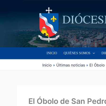
Ir
al
contenido
INICIO
QUIÉNES SOMOS
DI
Inicio
Últimas noticias
El Óbolo 
El Óbolo de San Pedr