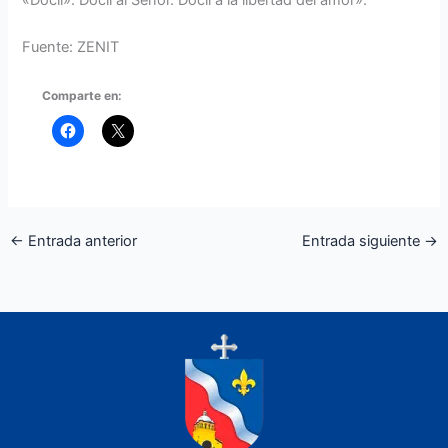
«Dócil». Dócil al Señor. Dócil a la libertad del amor».
Fuente: ZENIT
Comparte en:
←
Entrada anterior
Entrada siguiente
→