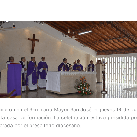
nieron en el Seminario Mayor San José, el jueves 19 de oc
esta casa de formación. La celebración estuvo presidida 
rada por el presbiterio diocesano.