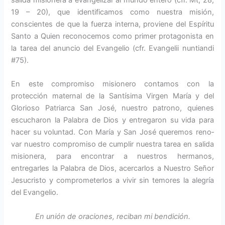
salida misionera a evangelizar al mundo entero (cfr. Mt, 28,
19 – 20), que identificamos como nuestra mi­sión,
conscientes de que la fuerza interna, proviene del Espíritu
Santo a Quien reconocemos como primer protagonista en
la tarea del anuncio del Evangelio (cfr. Evangelii nun­tiandi
#75).
En este compromiso misionero contamos con la
protección mater­nal de la Santísima Virgen María y del
Glorioso Patriarca San José, nuestro patrono, quienes
escucha­ron la Palabra de Dios y entregaron su vida para
hacer su voluntad. Con María y San José queremos reno­
var nuestro compromiso de cumplir nuestra tarea en salida
misionera, para encontrar a nuestros hermanos,
entregarles la Palabra de Dios, acer­carlos a Nuestro Señor
Jesucristo y comprometerlos a vivir sin temores la alegría
del Evangelio.
En unión de oraciones, reciban mi bendición.