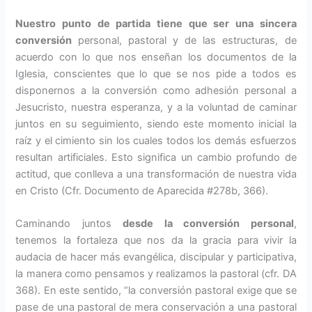
Nuestro punto de partida tiene que ser una sincera
conversión
personal, pastoral y de las estruc­turas, de
acuerdo con lo que nos enseñan los documentos de la
Igle­sia, conscientes que lo que se nos pide a todos es
disponernos a la conversión como adhesión perso­nal a
Jesucristo, nuestra esperan­za, y a la voluntad de caminar
juntos en su seguimiento, siendo este momento inicial la
raíz y el cimiento sin los cuales todos los demás esfuerzos
resultan artificiales. Esto significa un cam­bio profundo de
ac­titud, que conlleva a una transformación de nuestra vida
en Cristo (Cfr. Documento de Aparecida #278b, 366).
Caminando juntos
desde la con­versión personal
,
tenemos la forta­leza que nos da la gracia para vivir la
audacia de hacer más evangélica, discipular y participativa,
la mane­ra como pensamos y realizamos la pastoral (cfr. DA
368). En este sen­tido, “la conversión pastoral exi­ge que se
pase de una pastoral de mera conservación a una pastoral