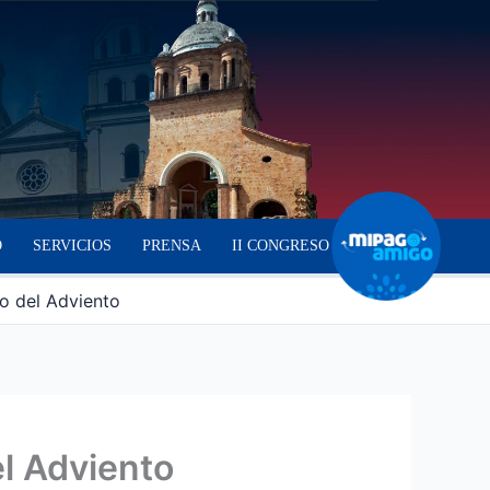
O
SERVICIOS
PRENSA
II CONGRESO
po del Adviento
el Adviento