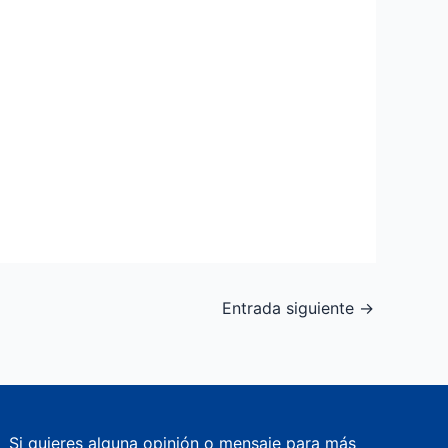
Entrada siguiente
→
Si quieres alguna opinión o mensaje para más