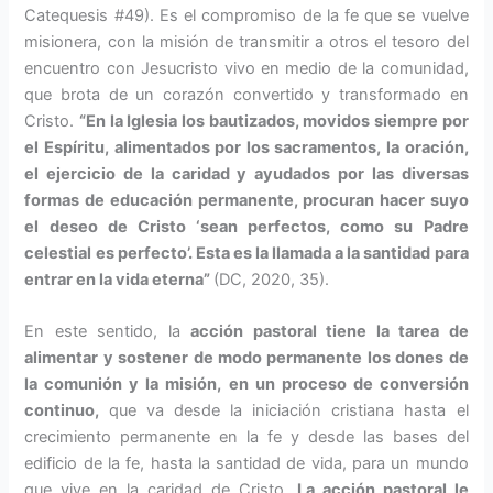
Catequesis #49). Es el compromiso de la fe que se vuelve
misionera, con la misión de transmitir a otros el tesoro del
encuentro con Jesucris­to vivo en medio de la comunidad,
que brota de un corazón convertido y transformado en
Cristo.
“En la Iglesia los bautizados, movidos siempre por
el Espíritu, alimen­tados por los sacramentos, la ora­ción,
el ejercicio de la caridad y ayudados por las diversas
formas de educación permanente, procu­ran hacer suyo
el deseo de Cristo ‘sean perfectos, como su Padre
celestial es perfecto’. Esta es la llamada a la santidad para
entrar en la vida eterna”
(DC, 2020, 35).
En este sentido, la
acción pasto­ral tiene la tarea de
alimentar y sostener de modo permanente los dones de
la comunión y la misión, en un proceso de conversión
con­tinuo,
que va desde la iniciación cristiana hasta el
crecimiento per­manente en la fe y desde las bases del
edificio de la fe, hasta la santi­dad de vida, para un mundo
que vive en la caridad de Cristo.
La acción pastoral le