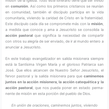
misión de la Iglesia. Todo este itinerario tiene que ser vivido
en
comunión
. Así como los prime­ros cristianos se reunían
en comuni­dad, también el discípulo participa en la vida
comunitaria, viviendo la caridad de Cristo en la fraternidad.
Este discípulo cada día se compro­mete más con la
misión
,
a medida que conoce y ama a Jesucristo se consolida la
acción pastoral
que significa la necesidad de compartir
con otros su alegría de ser enviado, de ir al mundo entero a
anunciar a Jesucristo.
En este trabajo evangelizador en sa­lida misionera siempre
está la San­tísima Virgen María y el glorioso Patriarca san
José. Que ellos alcan­cen de Nuestro Señor Jesucristo, el
fervor pastoral y la salida misionera para que
caminemos
juntos en la acción misionera, la acción cate­quética y la
acción pastoral
, que nos pueda poner en estado perma­
nente de misión en esta porción del pueblo de Dios.
En unión de oraciones, caminemos juntos, viviendo