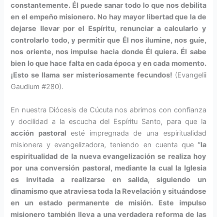
constantemente. Él puede sanar todo lo que nos debilita
en el empeño misione­ro. No hay mayor libertad que la de
dejarse llevar por el Espíritu, renunciar a calcularlo y
contro­larlo todo, y permitir que Él nos ilumine, nos guíe,
nos oriente, nos impulse hacia donde Él quiera. Él sabe
bien lo que hace falta en cada época y en cada momento.
¡Esto se llama ser misteriosamen­te fecundos!
(Evangelii
Gaudium #280).
En nuestra Diócesis de Cúcuta nos abrimos con confianza
y docilidad a la escucha del Espí­ritu Santo, para que la
acción pastoral
esté impregnada de una es­piritualidad
misionera y evangelizadora, te­niendo en cuenta que
“la
espiritualidad de la nueva evangelización se realiza hoy
por una conversión pastoral, median­te la cual la Iglesia
es invitada a realizarse en salida, siguiendo un
dinamismo que atraviesa toda la Revelación y situándose
en un es­tado permanente de misión. Este impulso
misionero también lleva a una verdadera reforma de las