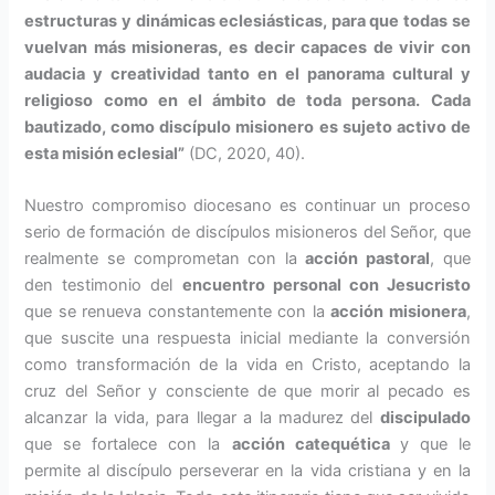
estructuras y dinámicas eclesiás­ticas, para que todas se
vuelvan más misioneras, es decir capaces de vivir con
audacia y creatividad tanto en el panorama cultural y
religioso como en el ámbito de toda persona. Cada
bautizado, como discípulo misionero es suje­to activo de
esta misión eclesial”
(DC, 2020, 40).
Nuestro compromiso diocesano es continuar un proceso
serio de for­mación de discípulos misioneros del Señor, que
realmente se com­prometan con la
acción pastoral
, que
den testimonio del
encuentro personal con Jesucristo
que se renueva constantemente con la
ac­ción misionera
,
que suscite una respuesta inicial mediante la con­versión
como transformación de la vida en Cristo, aceptando la
cruz del Señor y consciente de que morir al pecado es
alcanzar la vida, para llegar a la madurez del
discipulado
que se fortalece con la
acción ca­tequética
y que le
permite al discí­pulo perseverar en la vida cristiana y en la