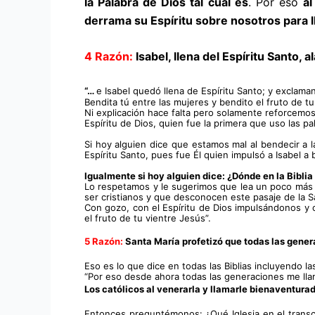
la Palabra de Dios tal cual es
. Por eso 
al
derrama su Espíritu sobre nosotros para l
4 Razón: 
Isabel, llena del Espíritu Santo, 
“… 
e Isabel quedó llena de Espíritu Santo; y exclama
Bendita tú entre las mujeres y bendito el fruto de tu
Ni explicación hace falta pero solamente reforcemos 
Espíritu de Dios, quien fue la primera que uso las pa
Si hoy alguien dice que estamos mal al bendecir a l
Espíritu Santo, pues fue Él quien impulsó a Isabel 
Igualmente si hoy alguien dice: ¿Dónde en la Biblia 
Lo respetamos y le sugerimos que lea un poco más l
ser cristianos y que desconocen este pasaje de la S
Con gozo, con el Espíritu de Dios impulsándonos y co
el fruto de tu vientre Jesús”.
5 Razón: 
Santa María profetizó que todas las gener
Eso es lo que dice en todas las Biblias incluyendo l
“Por eso desde ahora todas las generaciones me lla
Los católicos al venerarla y llamarle bienaventura
Entonces preguntémonos: ¿Qué Iglesia en el transcu