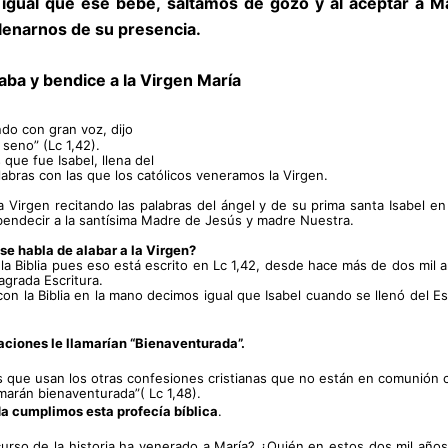
 igual que ese bebé, saltamos de gozo y al aceptar a Ma
lenarnos de su presencia. 
alaba y bendice a la Virgen María
ndo con gran voz, dijo
 seno” (Lc 1,42).
que fue Isabel, llena del
labras con las que los católicos veneramos la Virgen.
a Virgen recitando las palabras del ángel y de su prima santa Isabel en 
a bendecir a la santísima Madre de Jesús y madre Nuestra.
se habla de alabar a la Virgen? 
a Biblia pues eso está escrito en Lc 1,42, desde hace más de dos mil a
agrada Escritura.
n la Biblia en la mano decimos igual que Isabel cuando se llenó del Esp
aciones le llamarían “Bienaventurada”.
as que usan los otras confesiones cristianas que no están en comunión c
marán bienaventurada”( Lc 1,48).
da cumplimos esta profecía bíblica
. 
rso de la historia ha venerado a María? ¿Quién en estos dos mil años h