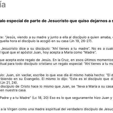
ía
lo especial de parte de Jesucristo que quiso dejarnos 
e: “Jesús, viendo a su madre y junto a ella al discípulo a quien amaba, d
quella hora el discípulo la acogió en su casa (Jn 19, 26-27).
Jesucristo dice a su discípulo: “Ahí tienes a tu madre”. No es a cualqu
al igual que el apóstol Juan, hoy acepta a María como “Madre”. 
que acepta este regalo de Jesús. En la Cruz, en esos últimos momentos,
al para todo discípulo cristiano un regalo especial: “Ahí tienes a tu ma
 Juan, sin vacilar, escribe lo que ese día él mismo había hecho: “El di
iendo en su Evangelio. El mismo lo dijo: “Este es el discípulo que da
Jn 21, 24).
 discípulo de Cristo hace lo mismo que Juan, se “lleva a María a su ca
 en nuestra casa. 
 Padre y a tu Madre” (Lc 18, 20) Eso es lo que seguramente hizo Juan y
a la Virgen como una madre espiritual del verdadero discípulo de Jesucr