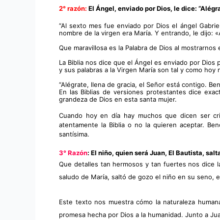
2° razón: 
El Ángel, enviado por Dios, le dice: “Alégr
“Al sexto mes fue enviado por Dios el ángel Gabrie
nombre de la virgen era María. Y entrando, le dijo: «A
Que maravillosa es la Palabra de Dios al mostrarnos e
La Biblia nos dice que el Ángel es enviado por Dios 
y sus palabras a la Virgen María son tal y como hoy 
“Alégrate, llena de gracia, el Señor está contigo. Ben
En las Biblias de versiones protestantes dice exa
grandeza de Dios en esta santa mujer.
Cuando hoy en día hay muchos que dicen ser cris
atentamente la Biblia o no la quieren aceptar. Be
santísima.
3° Razón
: El niño, quien será Juan, El Bautista, sa
Que detalles tan hermosos y tan fuertes nos dice la
saludo de María, saltó de gozo el niño en su seno, e 
Este texto nos muestra cómo la naturaleza humana 
promesa hecha por Dios a la humanidad. Junto a Juan,