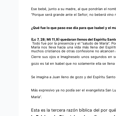
Ese bebé, junto a su madre, al que pondrían el nomb
“Porque será grande ante el Señor; no beberá vino ni
¿Qué fue lo que paso ese día para que Isabel y el m
(Lc 7, 28; Mt 11,9) quedaran llenos del Espíritu San
 Todo fue por la presencia y el “saludo de María”. 
María nos lleva hacia una vida más llena del Espíri
muchos cristianos de otras confesione no alcancen a
Cierre sus ojos e Imagíneselo unos segundos en su
gozo es tal en Isabel que no solamente ella se llena 
Se imagina a Juan lleno de gozo y del Espíritu Sant
Más expresivo ya no podía ser el evangelista San Lu
María”.
Esta es la tercera razón bíblica del por q