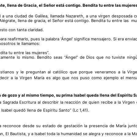
ate, llena de Gracia, el Señor está contigo. Bendita tu entre las mujeres
l a una ciudad de Galilea, llamada Nazareth, a una virgen desposada c
légrate, llena de gracia, el Señor está contigo. Bendita tu entre las  mu
sto con tanta claridad. 
para reafirmarlo, pues la palabra ‘Ángel’ significa mensajero. Si era env
nosotros le llamamos:
dita tu entre las mujeres”.
ctamente lo mismo. Bendito seas “Ángel” de Dios que no tuviste ningú
tianos y le preguntan al católico que porque veneramos a la Virg
ndecir a la Virgen María es algo que nos puso como ejemplo el mensa
lta de gozo y al mismo tiempo, su prima Isabel queda llena del Espíritu S
 Sagrada Escritura al describir la reacción de quien recibe a la Virgen 
Isabel quedó llena de Espíritu Santo” (Lc 1,41). 
reconoce desde su estado de gestación la presencia de María junto 
 El Bautista, y a Isabel toda la humanidad se alegra y reconoce a la Ma