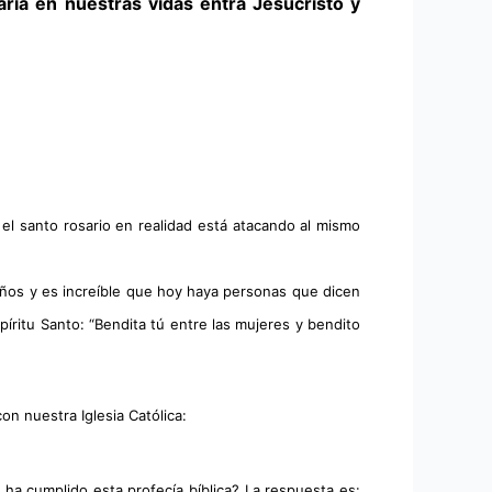
ría en nuestras vidas entra Jesucristo y 
el santo rosario en realidad está atacando al mismo 
ños y es increíble que hoy haya personas que dicen 
íritu Santo: “Bendita tú entre las mujeres y bendito 
on nuestra Iglesia Católica:
a cumplido esta profecía bíblica? La respuesta es: 