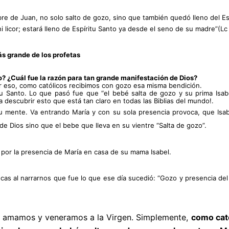
re de Juan, no solo salto de gozo, sino que también quedó lleno del Esp
 licor; estará lleno de Espíritu Santo ya desde el seno de su madre”(Lc 1
ás grande de los profetas 
to? ¿Cuál fue la razón para tan grande manifestación de Dios? 
Por eso, como católicos recibimos con gozo esa misma bendición. 
tu Santo. Lo que pasó fue que “el bebé salta de gozo y su prima Isabel
 descubrir esto que está tan claro en todas las Biblias del mundo!.
 mente. Va entrando María y con su sola presencia provoca, que Isabel
de Dios sino que el bebe que lleva en su vientre “Salta de gozo”. 
o por la presencia de María en casa de su mama Isabel.
cas al narrarnos que fue lo que ese día sucedió: “Gozo y presencia del E
ué amamos y veneramos a la Virgen. Simplemente, 
como cató