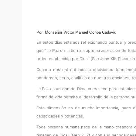
Por: Monseñor Víctor Manuel Ochoa Cadavid
En estos días estamos reflexionando puntual y prec
que “La Paz en la tierra, suprema aspiración de tod
orden establecido por Dios” (San Juan XIII, Pacem in t
Cuando nos enfrentamos a decisiones fundamenta
ponderado, serio, analítico de nuestras opciones, to
La Paz es un don de Dios, pues sirve para establec
forma de vida permita el desarrollo de la persona h
Esta dimensión es de mucha importancia, pues el 
capacidades y potencias.
Toda persona humana nace de la mano creadora de
“imagen de Dios” (Gen 2, 7) y con sus hechos desarr