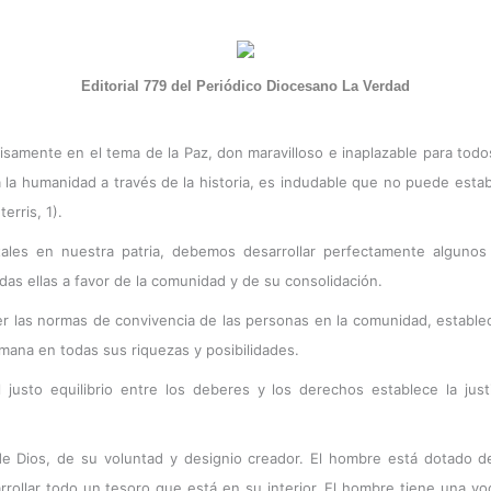
Editorial 779 del Periódico Diocesano La Verdad
isamente en el tema de la Paz, don maravilloso e inaplazable para todo
a la humanidad a través de la historia, es indudable que no puede estab
erris, 1).
les en nuestra patria, debemos desarrollar perfectamente algunos 
das ellas a favor de la comunidad y de su consolidación.
er las normas de convivencia de las personas en la comunidad, establ
umana en todas sus riquezas y posibilidades.
justo equilibrio entre los deberes y los derechos establece la just
 Dios, de su voluntad y designio creador. El hombre está dotado de
ollar todo un tesoro que está en su interior. El hombre tiene una voc