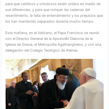
para que católicos y ortodoxos estén unidos en medio de
sus diferencias, y para que rompan las cadenas del
resentimiento, la falta de entendimiento y los prejuicios que
los han mantenido separados durante mucho tiempo.
Esta mañana, en el Vaticano, el Papa Francisco se reunió
con el Director General de la Apostolikì Diakonia de la
Iglesia de Grecia, el Metropolita Agathanghelos, y con una
delegación del Colegio Teológico de Atenas.