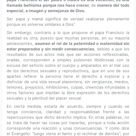
llamada bellísima porque nos hace crecer,
de
manera del todo
especial, a imagen y semejanza de Dios.
Ser papá y mamá significa de verdad realizarse plenamente
porque es volverse similares a Dios”.
Sin embargo, contrario a lo que propone el papa Francisco la
realidad es otra, puesto que muchas personas, en su mayoría
adolescentes,
asumen el rol de la paternidad o maternidad sin
estar preparados y sin medir consecuencias
, debido a que los
resultados de sus actos más que ser acciones reflexionadas,
oradas, corresponden a simples pulsiones libidinosas con la
excusa del señorío sobre el cuerpo y amparados en el mal uso
de los derechos sexuales y reproductivos, que en uno de sus
apartes refiere: la persona tiene el derecho a explorar y a
disfrutar de una vida sexual placentera, sin vergüenza, miedos,
temores, prejuicios, inhibiciones, culpas, creencias infundadas y
otros factores que impidan la libre expresión de los derechos
sexuales y la plenitud del placer sexual.
En cierta medida, estaría de acuerdo, siempre y cuando se
tenga conciencia, claridad y responsabilidad frente a las
repercusiones que dicho derecho implica. En otras palabras, no
se trata de hacer las cosas por hacerlas, porque a toda acción
corresponde una reacción y unas consecuencias. Y como dice
el Evangelio: “luego viene el llanto y el rechinar de dientes”; por