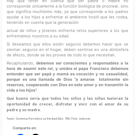
Hay que tener en cuenta que ser padre o madre no
corresponde únicamente a la función biológica de procrear, sino
que significa muchísimo más, ya que corresponde a los padres
ayudar a los hijos a enfrentar el ambiente hostil que les rodea,
teniendo en cuenta que la generación
actual de niños y jóvenes enfrenta retos superiores a los que
enfrentamos nosotros a su edad.
Si deseamos que ellos estén seguros debemos hacer que se
sientan seguros en el hogar, deben sentirse en una atmósfera
de afecto, donde se les provee de todo lo que necesitan.
Recapitulando,
debemos ser conscientes y responsables a la
hora de asumir este rol, y unidos al papa Francisco debemos
entender que ser papá y mamá es vocación y no casualidad,
porque es una llamada de Dios “a amarse totalmente sin
reservas, cooperando con Dios en este amor y en transmitir la
vida a los hijos”.
Qué bueno sería que todos los niños y las niñas tuvieran la
oportunidad de crecer, disfrutar y vivir con el amor de su
padre y su madre.
Texto: Cortesía Periódico La Verdad Edic. 750 / Foto: internet.
Comparte en: