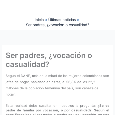
Ir
al
contenido
Inicio
Últimas noticias
Ser padres, ¿vocación o casualidad?
Ser padres, ¿vocación o
casualidad?
Según el DANE, más de la mitad de las mujeres colombianas son
jefes de hogar, hablando en cifras, el 56,8% de los 22,2
millones de la población femenina del país, son cabeza de
hogar.
Esta realidad debe suscitar en nosotros la pregunta:
¿Se es
padre de familia por
vocación, o por casualidad?. Según el
papa Francisco el ser padre o madre es una vocación, es una