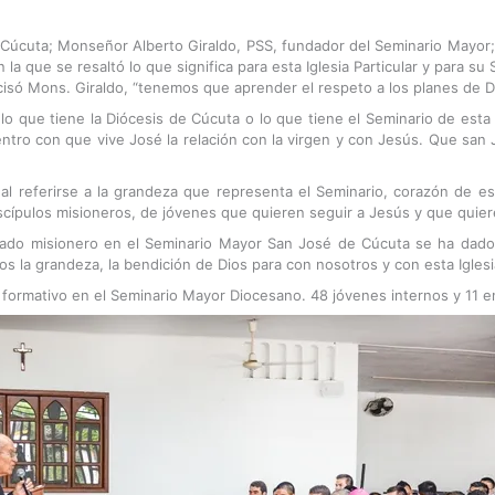
úcuta; Monseñor Alberto Giraldo, PSS, fundador del Seminario Mayor; s
la que se resaltó lo que significa para esta Iglesia Particular y para s
ecisó Mons. Giraldo, “tenemos que aprender el respeto a los planes de Di
o lo que tiene la Diócesis de Cúcuta o lo que tiene el Seminario de es
uentro con que vive José la relación con la virgen y con Jesús. Que san 
al referirse a la grandeza que representa el Seminario, corazón de es
iscípulos misioneros, de jóvenes que quieren seguir a Jesús y que quier
lado misionero en el Seminario Mayor San José de Cúcuta se ha dad
 la grandeza, la bendición de Dios para con nosotros y con esta Iglesia
ormativo en el Seminario Mayor Diocesano. 48 jóvenes internos y 11 e