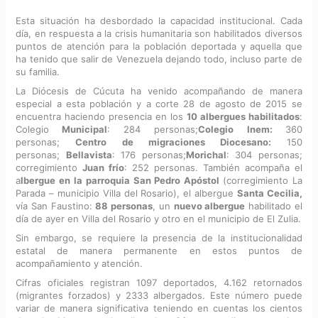
Esta situación ha desbordado la capacidad institucional. Cada
día, en respuesta a la crisis humanitaria son habilitados diversos
puntos de atención para la población deportada y aquella que
ha tenido que salir de Venezuela dejando todo, incluso parte de
su familia.
La Diócesis de Cúcuta ha venido acompañando de manera
especial a esta población y a corte 28 de agosto de 2015 se
encuentra haciendo presencia en los
10 albergues habilitados
:
Colegio
Municipal
: 284 personas;
Colegio
Inem:
360
personas;
Centro de migraciones Diocesano:
150
personas;
Bellavista
: 176 personas;
Morichal
: 304 personas;
corregimiento
Juan frío
: 252 personas. También acompaña el
a
lbergue en la parroquia San Pedro Apóstol
(corregimiento La
Parada – municipio Villa del Rosario), el albergue
Santa Cecilia,
vía San Faustino:
88 personas
, un
nuevo albergue
habilitado el
día de ayer en Villa del Rosario y otro en el municipio de El Zulia.
Sin embargo, se requiere la presencia de la institucionalidad
estatal de manera permanente en estos puntos de
acompañamiento y atención.
Cifras oficiales registran 1097 deportados, 4.162 retornados
(migrantes forzados) y 2333 albergados. Este número puede
variar de manera significativa teniendo en cuentas los cientos