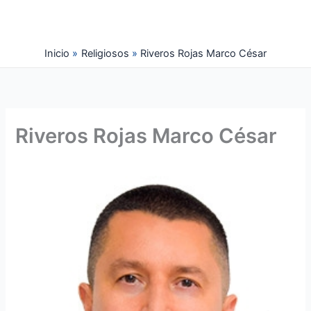
Ir
al
contenido
Inicio
Religiosos
Riveros Rojas Marco César
Riveros Rojas Marco César