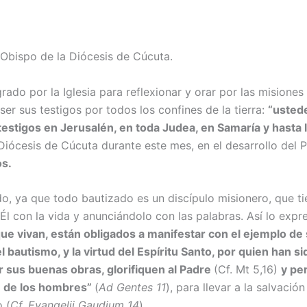
Obispo de la Diócesis de Cúcuta.
o por la Igle­sia para reflexionar y orar por las misiones
er sus testigos por todos los confines de la tierra:
“uste­d
stigos en Jeru­salén, en toda Judea, en Samaría y hasta 
Diócesis de Cúcu­ta durante este mes, en el desarrollo del 
os.
, ya que todo bautizado es un discípulo misionero, que ti
 Él con la vida y anunciándolo con las palabras. Así lo expr
que vivan, están obligados a manifestar con el ejemplo de s
bautismo, y la virtud del Espíritu Santo, por quien han si
 sus buenas obras, glorifiquen al Padre
(Cf. Mt 5,16)
y pe
ón de los hom­bres”
(
Ad Gentes 11
), para llevar a la salvació
 (
Cf. Evangelii Gaudium 14
).