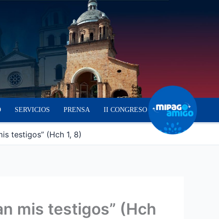
O
SERVICIOS
PRENSA
II CONGRESO
is testigos” (Hch 1, 8)
ean mis testigos” (Hch