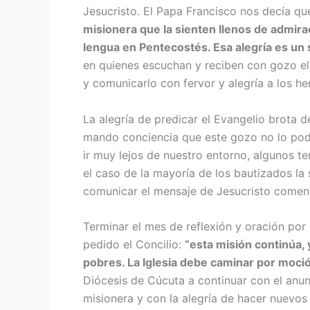
Jesucristo. El Papa Francisco nos de­cía qu
misionera que la sienten llenos de admirac
lengua en Pentecostés. Esa alegría es un 
en quienes escuchan y reciben con gozo el 
y comunicarlo con fervor y alegría a los h
La alegría de predicar el Evangelio brota 
mando conciencia que este gozo no lo pode
ir muy lejos de nuestro entorno, algu­nos te
el caso de la mayoría de los bautiza­dos la
comunicar el mensaje de Jesucristo comenza
Terminar el mes de reflexión y ora­ción po
pedido el Concilio:
“esta misión continúa, y
pobres. La Iglesia debe caminar por moció
Diócesis de Cúcuta a continuar con el anun
misionera y con la alegría de hacer nuevos 