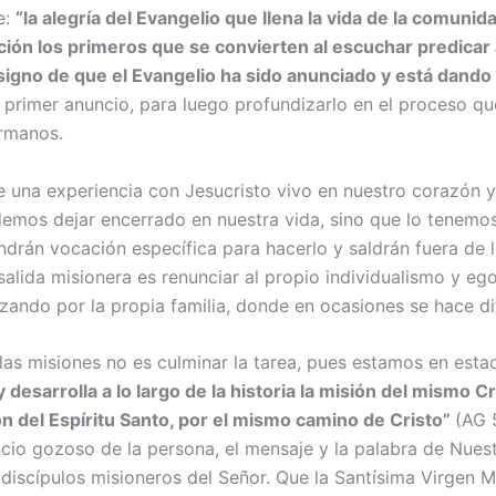
e:
“la alegría del Evangelio que llena la vida de la comunid
ión los pri­meros que se convier­ten al escuchar pre­dica
signo de que el Evangelio ha sido anunciado y está dando
primer anuncio, para luego profundizarlo en el proceso que
ermanos.
de una experiencia con Jesu­cristo vivo en nuestro corazón 
mos dejar encerrado en nues­tra vida, sino que lo tenemos 
ndrán vocación específica para hacerlo y saldrán fuera de lo
 salida misionera es renunciar al propio individualismo y eg
ndo por la propia familia, donde en ocasiones se hace difí
r las misiones no es culmi­nar la tarea, pues estamos en e
 desarrolla a lo largo de la historia la misión del mismo Cr
n del Espíri­tu Santo, por el mismo camino de Cristo”
(AG 
cio gozoso de la persona, el mensaje y la palabra de Nuest
discípulos misioneros del Señor. Que la Santísima Virgen M