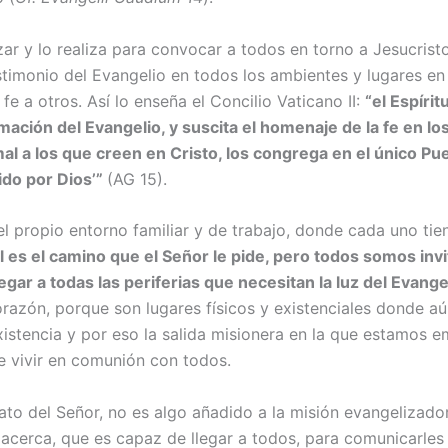
izar y lo realiza para con­vocar a todos en torno a Jesucri
imonio del Evangelio en todos los ambientes y lugares en l
 fe a otros. Así lo enseña el Concilio Vaticano II:
“el Espíri
lama­ción del Evangelio, y suscita el homenaje de la fe en 
mal a los que creen en Cristo, los congrega en el único Pue
i­do por Dios’”
(AG 15).
el propio entorno fami­liar y de trabajo, donde cada uno tie­
 es el camino que el Señor le pide, pero todos somos invi
egar a todas las periferias que necesitan la luz del Evange
orazón, porque son lugares físicos y existenciales donde aú
istencia y por eso la salida misionera en la que estamos 
e vivir en comunión con todos.
o del Señor, no es algo aña­dido a la misión evangelizadora
 acerca, que es capaz de llegar a todos, para comuni­carles