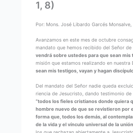
1, 8)
Por: Mons. José Libardo Garcés Monsalve, 
Avanzamos en este mes de oc­tubre consagrad
mandato que hemos reci­bido del Señor de s
vendrá sobre ustedes para que sean mis te
misión que estamos rea­lizando en nuestra 
sean mis testigos, vayan y ha­gan discípul
Del mandato del Señor nadie queda excluido
riencia de Jesucristo, dando testimo­nio de
“todos los fieles cristianos donde quiera 
hombre nuevo de que se revistie­ron por el 
forma que, todos los demás, al contemplar
de la vida y el vínculo universal de la uni
los que rechazan abier­tamente a Jesucristo