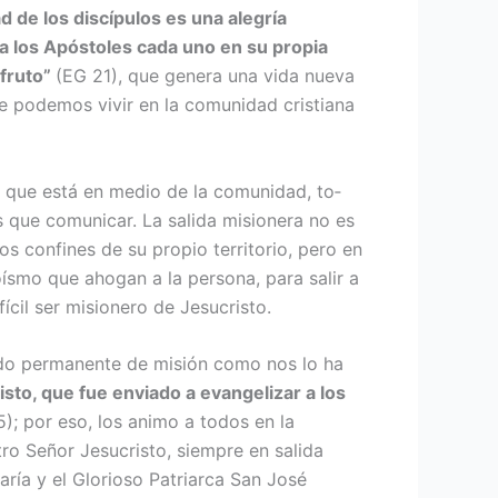
ad de los discípulos es una alegría
r a los Apóstoles cada uno en su propia
 fruto”
(EG 21), que genera una vida nueva
 po­demos vivir en la comunidad cristia­na
y que está en medio de la comunidad, to­
que co­municar. La salida misionera no es
s confi­nes de su propio territorio, pero en
oísmo que ahogan a la persona, para salir a
cil ser misionero de Jesucristo.
stado permanente de misión como nos lo ha
isto, que fue enviado a evange­lizar a los
5); por eso, los animo a todos en la
ro Señor Jesucristo, siempre en salida
aría y el Glorioso Patriarca San José