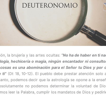
n, la brujería y las artes ocultas:
“No ha de haber en ti na
rología, hechicería o magia, ningún encantador ni consult
 cosas es una abominación para el Señor tu Dios y por 
 ti”
(Dt 18, 10-12). El pueblo debe prestar atención solo 
anto, pode­mos decir que la astrología se opone a la ense
Absolutamente no po­demos determinar la voluntad de Dio
s leer la Palabra, cumplir los mandatos de Dios y pedirle l