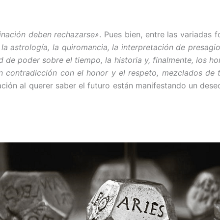
vinación deben rechazarse»
. Pues bien, entre las variadas 
a astrología, la quiromancia, la interpretación de presagio
 de poder sobre el tiempo, la historia y, finalmente, los h
 en contradicción con el honor y el respe­to, mezclados 
ación al querer saber el futuro están manifes­tando un deseo