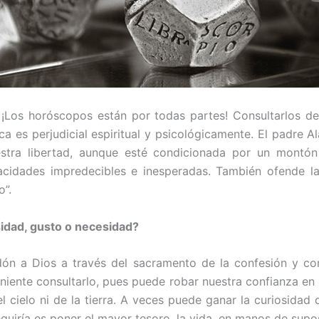
s…. ¡Los horóscopos están por todas partes! Consultarlos 
a es perjudicial espiritual y psicológica­mente. El padre Al
stra liber­tad, aunque esté condicionada por un montón
acidades imprede­cibles e inesperadas. También ofende l
”.
sidad, gusto o necesidad?
dón a Dios a través del sacramento de la confesión y co
eniente consultar­lo, pues puede robar nuestra confianza en
cielo ni de la tierra. A veces puede ganar la curiosidad d
guiría es poner el mayor tesoro, la vida, en manos de supo