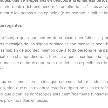
ología, que se empeñaba en des­cubrir la influencia de los
o­carlo dentro del fenómeno más amplio de las “artes adivin
 entre los persas y los egipcios (oros-scopeo, significa ho
nterrogantes
 horóscopo que aparecen en deter­minado periódico se pod
os mensajes de los signos zodiacales son mensajes negativ
izadas hablan de acontecimientos que a toda persona le ha 
xito en el amor, dinero…). Pareciera que al ser humano le
un mensaje de horóscopo va a dar detalles específi­cos (d
r.
que no somos libres, sino que estamos determinados en
da, sino que nuestro obrar estaría dirigido por una extraña
e lo que dicen los horóscopos está científicamente fundam
os próximos días en piscis.