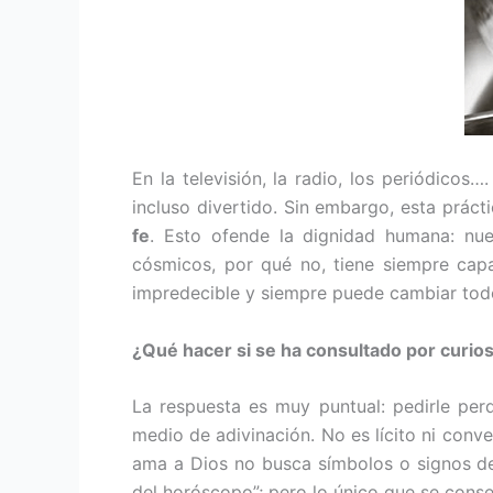
En la televisión, la radio, los periódi­co
incluso divertido. Sin embargo, esta práctic
fe
. Esto ofende la dignidad humana: nue
cósmicos, por qué no, tiene siempre cap
impredecible y siempre puede cambiar todo
¿Qué hacer si se ha consultado por curio
La respuesta es muy puntual: pedirle per
medio de adi­vinación. No es lícito ni conv
ama a Dios no busca símbo­los o signos del 
del horóscopo”; pero lo único que se conse