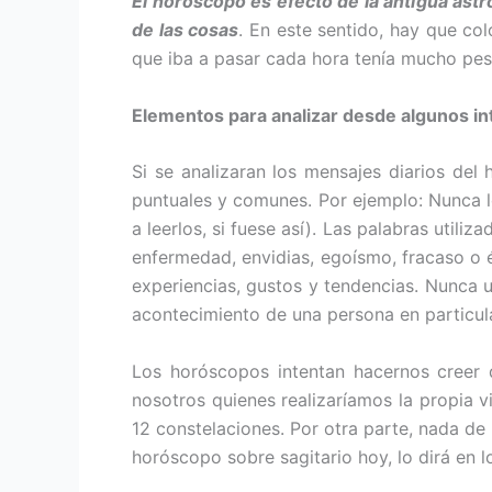
El horóscopo es efecto de la antigua astr
de las cosas
. En este sentido, hay que col
que iba a pa­sar cada hora tenía mucho peso
Elementos para analizar desde algunos i
Si se analizaran los mensajes diarios del
puntuales y comunes. Por ejemplo: Nunca l
a leerlos, si fuese así). Las palabras util
enfermedad, envidias, egoísmo, fracaso o é
experiencias, gus­tos y tendencias. Nunca 
acontecimiento de una persona en particula
Los horóscopos intentan hacernos creer 
nosotros quienes realizaríamos la propia vi
12 constelaciones. Por otra parte, nada d
horóscopo sobre sagita­rio hoy, lo dirá en l