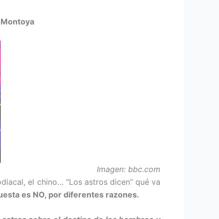
a Montoya
Imagen: bbc.com
odiacal, el chino… “Los astros dicen” qué va
uesta es NO, por di­ferentes razones.