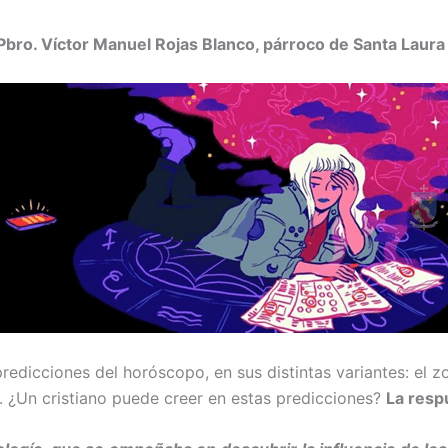
 Pbro. Víctor Manuel Rojas Blanco, párroco de Santa Laur
edicciones del horóscopo, en sus distin­tas variantes: el z
. ¿Un cristiano puede creer en estas predic­ciones?
La resp