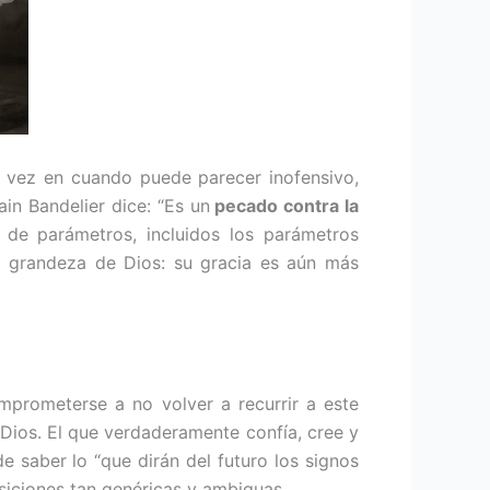
de vez en cuan­do puede parecer inofensivo,
ain Bandelier dice: “Es un
pecado contra la
 de parámetros, incluidos los parámetros
a grandeza de Dios: su gracia es aún más
mprometerse a no volver a recurrir a este
 Dios. El que verdaderamente con­fía, cree y
e sa­ber lo “que dirán del futuro los signos
siciones tan genéricas y ambiguas.