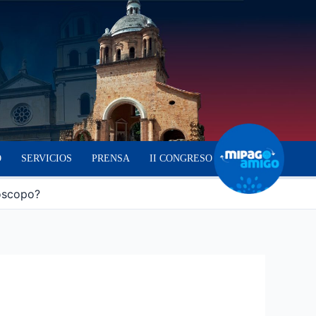
O
SERVICIOS
PRENSA
II CONGRESO
róscopo?