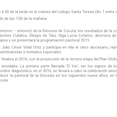
s 6:30 de la tarde en el coliseo del colegio Santa Teresa (Av. 1 entre 
ir de las 7:00 de la mañana.
ntorno – entorno) de la Diócesis de Cúcuta; los resultados de la co
ánchez Cubillos, Obispo de Tibú; Olga Lucia Cotamo, directora de 
quipos y se presentará la programación pastoral 2015.
ulio César Vidal Ortiz y participa en ella el clero diocesano, re
seminaristas e invitados especiales.
r finaliza el 2016, con la proyección de la tercera etapa del Plan Glo
sinodales. La primera parte llamada ‘El Ver’, ver los signos de 
a sobre diagnóstico; en el 2016, se llevará a cabo la celebración sin
ucir la pastoral de la Diócesis en los siguientes nueve años, en la
úcuta.