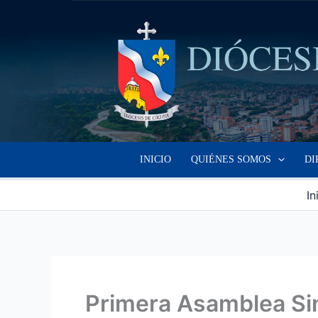
Ir
al
contenido
INICIO
QUIÉNES SOMOS
DI
In
Primera Asamblea Si