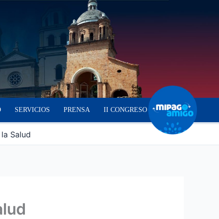
O
SERVICIOS
PRENSA
II CONGRESO
 la Salud
alud