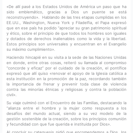
«De allí pasé a los Estados Unidos de América un paso que ha
sido emblemático, gracias a Dios un puente se está
reconstruyendo». Hablando de las tres etapas cumplidas en los
EE.UU., Washington, Nueva York y Filadelfia, el Papa expresó
que en ese país ha podido “apreciar su gran patrimonio spiritual
y ético, sobre el principio de que todos los hombres son iguales
y dotados de derechos inalienables como la vida y la libertad.
Estos principios son universales y encuentran en el Evangelio
su máximo cumplimiento».
Haciendo hincapié en su visita a la sede de las Naciones Unidas
en donde, entre otras cosas, reiteró su llamada al compromiso
“concorde y eficaz” por el cuidado de la creación, el pontífice
expresó que allí quiso «renovar el apoyo de la Iglesia católica a
esta institución en la promoción de la paz, recordando también
la importancia de frenar y prevenir toda clase de violencia
contra las minorías étnicas y religiosas y contra la población
civil».
Su viaje culminó con el Encuentro de las Familias, destacando la
“alianza entre el hombre y la mujer como respuesta a los
desafíos del mundo actual, siendo a su vez modelo de la
gestión sostenible de la creación, sobre los principios comunión
y fecundidad con que fue querida e instituida por Dios».
Al concluir su catequesis pidió que encomendemos a Dios los