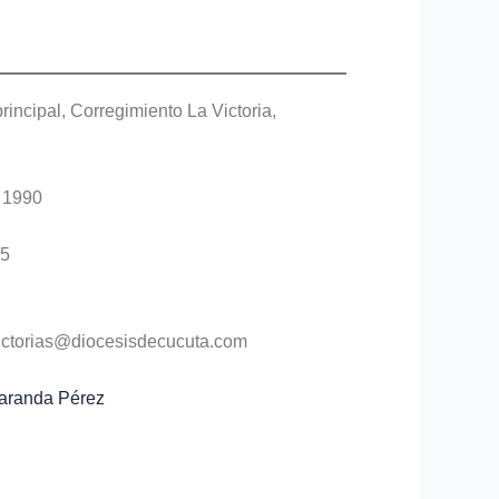
principal, Corregimiento La Victoria,
e 1990
5
ictorias@diocesisdecucuta.com
aranda Pérez