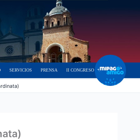
O
SERVICIOS
PRENSA
II CONGRESO
ardinata)
nata)