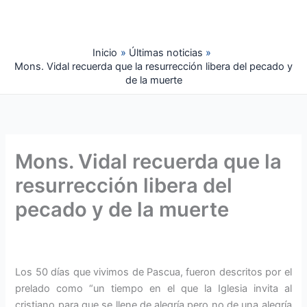
Ir
al
contenido
Inicio
Últimas noticias
Mons. Vidal recuerda que la resurrección libera del pecado y
de la muerte
Mons. Vidal recuerda que la
resurrección libera del
pecado y de la muerte
Los 50 días que vivimos de Pascua, fueron descritos por el
prelado como “un tiempo en el que la Iglesia invita al
cristiano para que se llene de alegría pero no de una alegría