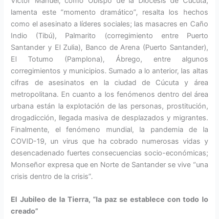
Víctor Manuel, como Obispo de la Diócesis de Cúcuta,
lamenta este “momento dramático”, resalta los hechos
como el asesinato a líderes sociales; las masacres en Caño
Indio (Tibú), Palmarito (corregimiento entre Puerto
Santander y El Zulia), Banco de Arena (Puerto Santander),
El Totumo (Pamplona), Ábrego, entre algunos
corregimientos y municipios. Sumado a lo anterior, las altas
cifras de asesinatos en la ciudad de Cúcuta y área
metropolitana. En cuanto a los fenómenos dentro del área
urbana están la explotación de las personas, prostitución,
drogadicción, llegada masiva de desplazados y migrantes.
Finalmente, el fenómeno mundial, la pandemia de la
COVID-19, un virus que ha cobrado numerosas vidas y
desencadenado fuertes consecuencias socio-económicas;
Monseñor expresa que en Norte de Santander se vive “una
crisis dentro de la crisis”.
El
Jubileo de la Tierra, “la paz se establece con todo lo
creado”