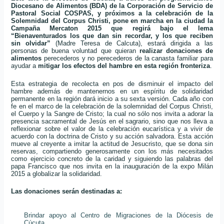
Diocesano de Alimentos (BDA) de la Corporación de Servicio de
Pastoral Social COSPAS, y próximos a la celebración de la
Solemnidad del Corpus Christi, pone en marcha en la ciudad la
Campaña Mercaton 2015 que regirá bajo el lema
“Bienaventurados los que dan sin recordar, y los que reciben
sin olvidar”
(Madre Teresa de Calcuta), estará dirigida a las
personas de buena voluntad que quieran
realizar donaciones de
alimentos
perecederos y no perecederos de la canasta familiar para
ayudar a
mitigar los efectos del hambre en esta región fronteriza
.
Esta estrategia de recolecta en pos de disminuir el impacto del
hambre además de mantenernos en un espíritu de solidaridad
permanente en la región dará inicio a su sexta versión. Cada año con
fe en el marco de la celebración de la solemnidad del Corpus Christi,
el Cuerpo y la Sangre de Cristo; la cual no sólo nos invita a adorar la
presencia sacramental de Jesús en el sagrario, sino que nos lleva a
reflexionar sobre el valor de la celebración eucarística y a vivir de
acuerdo con la doctrina de Cristo y su acción salvadora. Esta acción
mueve al creyente a imitar la actitud de Jesucristo, que se dona sin
reservas, compartiendo generosamente con los más necesitados
como ejercicio concreto de la caridad y siguiendo las palabras del
papa Francisco que nos invita en la inauguración de la expo Milán
2015 a globalizar la solidaridad.
Las donaciones serán destinadas a:
Brindar apoyo al Centro de Migraciones de la Diócesis de
Cúcuta.