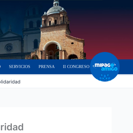
O
SERVICIOS
PRENSA
II CONGRESO
lidaridad
aridad