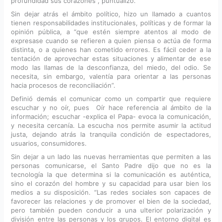
profundidad sus corazones”, puntualizó.
Sin dejar atrás el ámbito político, hizo un llamado a cuantos
tienen responsabilidades institucionales, políticas y de formar la
opinión pública, a “que estén siempre atentos al modo de
expresase cuando se refieren a quien piensa o actúa de forma
distinta, o a quienes han cometido errores. Es fácil ceder a la
tentación de aprovechar estas situaciones y alimentar de ese
modo las llamas de la desconfianza, del miedo, del odio. Se
necesita, sin embargo, valentía para orientar a las personas
hacia procesos de reconciliación”.
Definió demás el comunicar como un compartir que requiere
escuchar y no oír, pues Oír hace referencia al ámbito de la
información; escuchar -explica el Papa- evoca la comunicación,
y necesita cercanía. La escucha nos permite asumir la actitud
justa, dejando atrás la tranquila condición de espectadores,
usuarios, consumidores.
Sin dejar a un lado las nuevas herramientas que permiten a las
personas comunicarse, el Santo Padre dijo que no es la
tecnología la que determina si la comunicación es auténtica,
sino el corazón del hombre y su capacidad para usar bien los
medios a su disposición. “Las redes sociales son capaces de
favorecer las relaciones y de promover el bien de la sociedad,
pero también pueden conducir a una ulterior polarización y
división entre las personas y los grupos. El entorno digital es