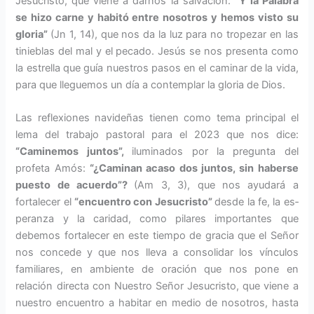
Jesu­cristo, que viene a darnos la salva­ción:
“Y la Palabra
se hizo carne y habitó entre nosotros y hemos visto su
gloria”
(Jn 1, 14), que nos da la luz para no tropezar en las
ti­nieblas del mal y el pecado. Jesús se nos presenta como
la estrella que guía nuestros pasos en el caminar de la vida,
para que lleguemos un día a contemplar la gloria de Dios.
Las reflexiones navideñas tienen como tema principal el
lema del trabajo pastoral para el 2023 que nos dice:
“Caminemos juntos”,
iluminados por la pregunta del
profeta Amós:
“¿Caminan acaso dos juntos, sin haberse
puesto de acuerdo”?
(Am 3, 3), que nos ayudará a
fortalecer el
“encuentro con Jesucristo”
desde la fe, la es­
peranza y la caridad, como pilares importantes que
debemos fortale­cer en este tiempo de gracia que el Señor
nos concede y que nos lleva a consolidar los vínculos
familia­res, en ambiente de oración que nos pone en
relación directa con Nues­tro Señor Jesucristo, que viene a
nuestro encuentro a habitar en me­dio de nosotros, hasta