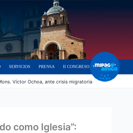
O
SERVICIOS
PRENSA
II CONGRESO
ns. Víctor Ochoa, ante crisis migratoria
o como Iglesia”: