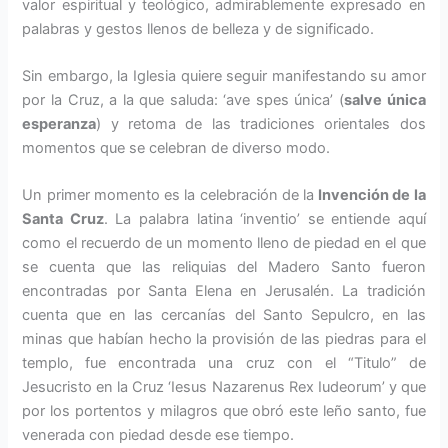
valor espiritual y teológico, admirablemente expresado en
pala­bras y gestos llenos de belleza y de significado.
Sin embargo, la Iglesia quiere seguir manifestando su amor
por la Cruz, a la que saluda: ‘ave spes única’ (
sal­ve única
esperanza
) y retoma de las tradiciones orientales dos
momentos que se celebran de diverso modo.
Un primer momento es la celebra­ción de la
Invención de la
Santa Cruz
. La palabra latina ‘inventio’ se entiende aquí
como el recuerdo de un momento lleno de piedad en el que
se cuenta que las reliquias del Madero Santo fueron
encontra­das por Santa Elena en Jerusalén. La tradición
cuenta que en las cercanías del Santo Sepulcro, en las
minas que habían hecho la provisión de las pie­dras para el
templo, fue encontrada una cruz con el “Titulo” de
Jesucris­to en la Cruz ‘Iesus Nazarenus Rex Iudeorum’ y que
por los portentos y milagros que obró este leño santo, fue
venerada con piedad desde ese tiempo.