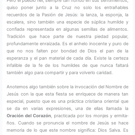
Pero el pueblo fiel, siempre tan hon­do en sus sentimientos,
quiso poner junto a la Cruz no solo los entraña­bles
recuerdos de la Pasión de Je­sús: la lanza, la esponja, la
escalera, sino también una especie de súplica humilde y
confiada representada en algunas semillas de alimentos.
Tra­dición que hace parte de nuestra pie­dad popular,
profundamente enraiza­da. Es el anhelo inocente y puro de
que no nos falten por bondad de Dios el pan de la
esperanza y el pan ma­terial de cada día. Existe la certeza
infalible de la fe de los humildes de que nunca faltará
también algo para compartir y para volverlo caridad.
Anotemos algo también sobre la in­vocación del Nombre de
Jesús con la que esta fiesta se enriquece de ma­nera tan
especial, puesto que es una práctica cristiana oriental que
se da en varias expresiones, una de ellas llamada la
Oración del Corazón
, practicada por los monjes y ermita­
ños. Cuando se pronuncia el nombre de Jesús se hace
memoria de lo que este nombre significa: Dios Salva. Es