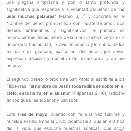
una plegaria simplísima y por lo tanto profunda y
significativa que responde a la voluntad del Señor de “
no
usar muchas palabras
” (Mateo 6, 7) y concreta en el
Nombre del Señor pronunciado con insistente amor, dos
deseos entrañables y sig­nificativos: el primero es
reconocer que Jesús, Señor de la Gloria, se hizo cercano al
dolor de la humanidad, lo vivió, lo asumió y lo cubrió de luz
en su cruz gloriosa, exaltación del amor que salva,
expresión decisiva y definitiva de misericordia y de es­
peranza.
El segundo deseo lo proclama San Pablo al escribirle a los
Filipenses: “
al nombre de Jesús toda rodilla se doble en el
cielo, en la tierra, en el abismo
” (Filipenses 2, 10), indicán­
donos que Él es el Señor y Salvador.
Este
tres de mayo
, cuando con fe a la vez sublime y
humilde enarbole­mos la Cruz, pidámosle al que en ella nos
dio la vida, que escuche nuestras súplicas, que acoja