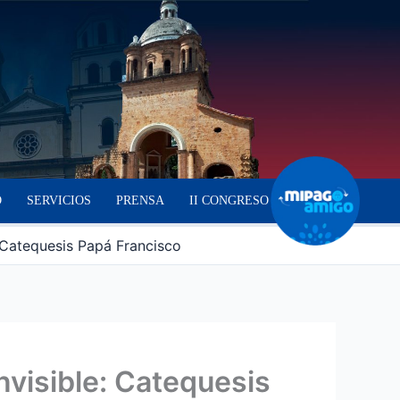
O
SERVICIOS
PRENSA
II CONGRESO
: Catequesis Papá Francisco
nvisible: Catequesis